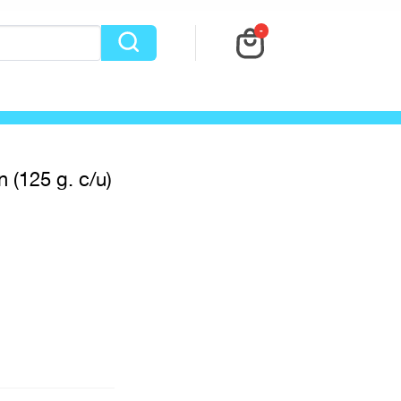
-
 (125 g. c/u)